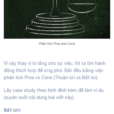
Phân tích Pros and Cons
Vì vậy thay vì lo lắng cho sự việc, thì ta tìm hành
động thích hợp để ứng phó. Bắt đầu bằng việc
phân tích Pros vs Cons (Thuận lợi vs Bất lợi).
Lấy case study theo hình đính kèm để làm ví dụ
(xuyên suốt nội dung bài viết này).
Bất lợi: