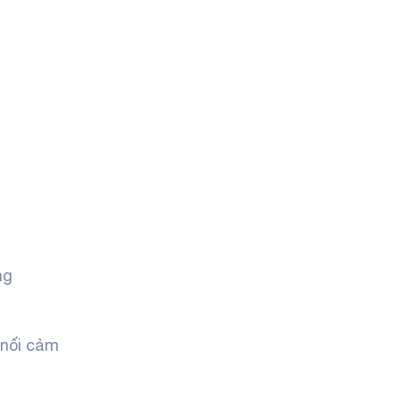
ng
 nối cảm