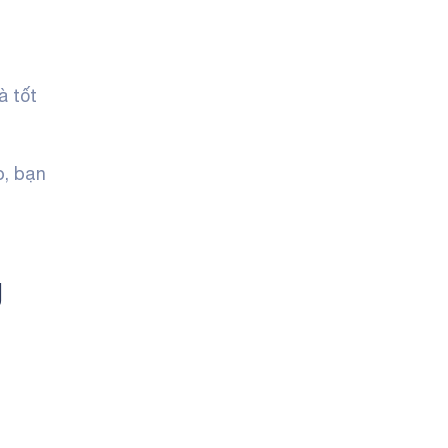
à tốt
o, bạn
g