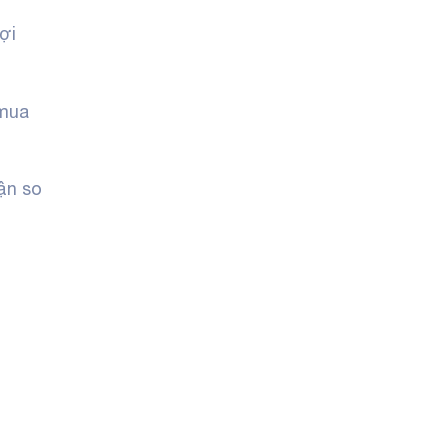
ợi
 mua
ận so