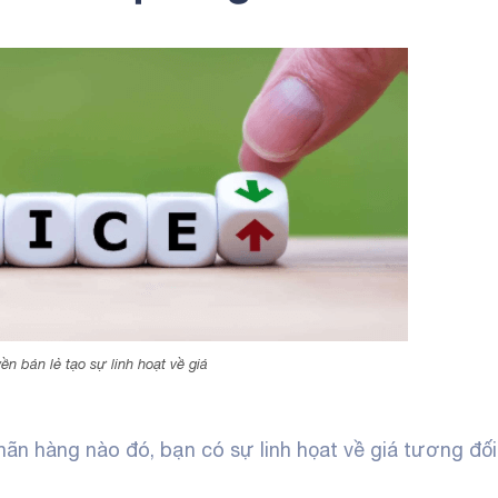
ền bán lẻ tạo sự linh hoạt về giá
nhãn hàng nào đó, bạn có sự linh họat về giá tương đố