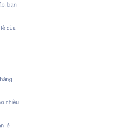
ác, bạn
lẻ của
 hàng
ho nhiều
n lẻ