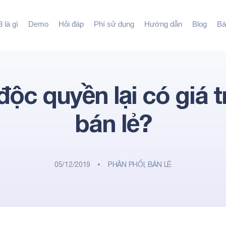
 là gì
Demo
Hỏi đáp
Phí sử dụng
Hướng dẫn
Blog
Bá
độc quyền lại có giá t
bán lẻ?
05/12/2019
PHÂN PHỐI, BÁN LẺ