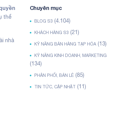
quyền
Chuyên mục
ụ thể
(4.104)
BLOG S3
(21)
KHÁCH HÀNG S3
ài nhà
(13)
KỸ NĂNG BÁN HÀNG TẠP HÓA
KỸ NĂNG KINH DOANH, MARKETING
(134)
(85)
PHÂN PHỐI, BÁN LẺ
(11)
TIN TỨC, CẬP NHẬT