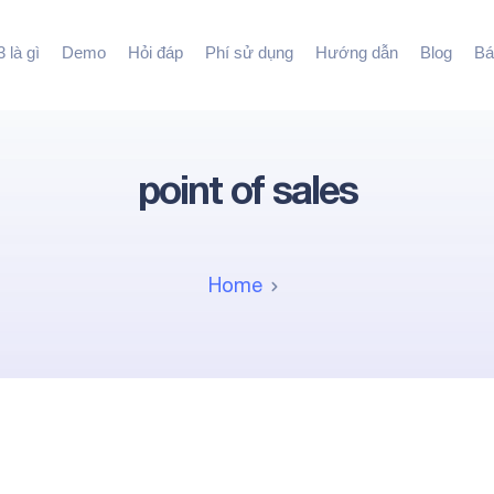
 là gì
Demo
Hỏi đáp
Phí sử dụng
Hướng dẫn
Blog
Bá
point of sales
Home