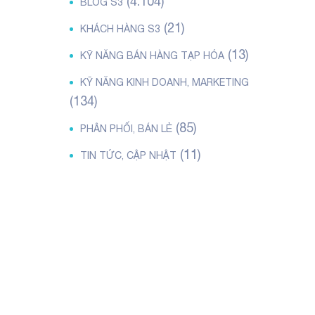
(4.104)
BLOG S3
(21)
KHÁCH HÀNG S3
(13)
KỸ NĂNG BÁN HÀNG TẠP HÓA
KỸ NĂNG KINH DOANH, MARKETING
(134)
(85)
PHÂN PHỐI, BÁN LẺ
(11)
TIN TỨC, CẬP NHẬT