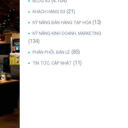
(4.104)
BLOG S3
(21)
KHÁCH HÀNG S3
(13)
KỸ NĂNG BÁN HÀNG TẠP HÓA
KỸ NĂNG KINH DOANH, MARKETING
(134)
(85)
PHÂN PHỐI, BÁN LẺ
(11)
TIN TỨC, CẬP NHẬT