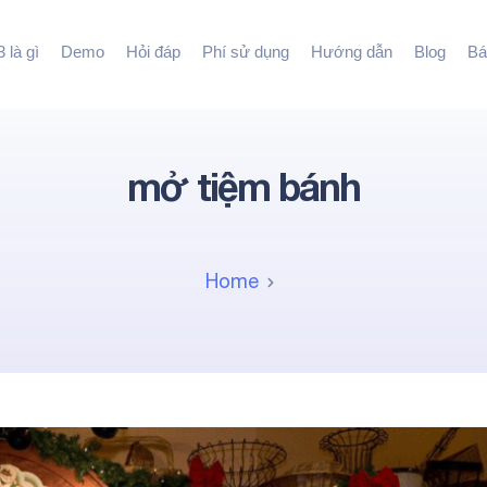
 là gì
Demo
Hỏi đáp
Phí sử dụng
Hướng dẫn
Blog
Bá
mở tiệm bánh
Home