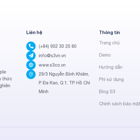
Liên hệ
Thông tin
Trang chủ
(+84) 902 30 20 80
Demo
info@s3vn.vn
www.s3co.vn
Hướng dẫn
ple
29/3 Nguyễn Bỉnh Khiêm,
h thức
Phí sử dụng
P. Đa Kao, Q.1, TP. Hồ Chí
ghiên
Minh
Blog S3
Chính sách bảo mậ