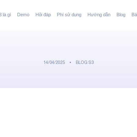
 là gì
Demo
Hỏi đáp
Phí sử dụng
Hướng dẫn
Blog
Bá
14/04/2025
BLOG S3