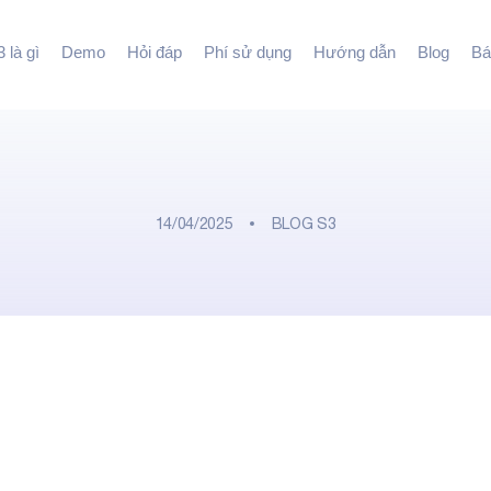
 là gì
Demo
Hỏi đáp
Phí sử dụng
Hướng dẫn
Blog
Bá
14/04/2025
BLOG S3