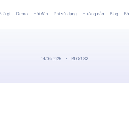
 là gì
Demo
Hỏi đáp
Phí sử dụng
Hướng dẫn
Blog
Bá
14/04/2025
BLOG S3